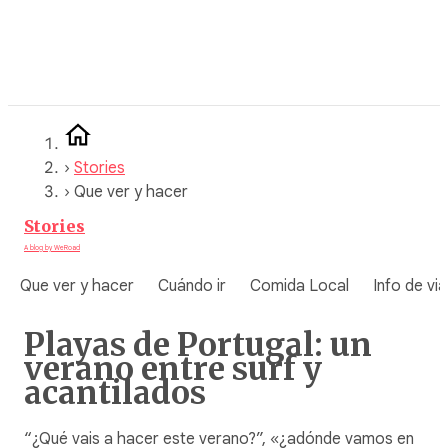
Saltar
al
contenido
›
Stories
›
Que ver y hacer
Stories
A blog by WeRoad
Que ver y hacer
Cuándo ir
Comida Local
Info de via
Playas de Portugal: un
verano entre surf y
acantilados
“¿Qué vais a hacer este verano?”, «¿adónde vamos en