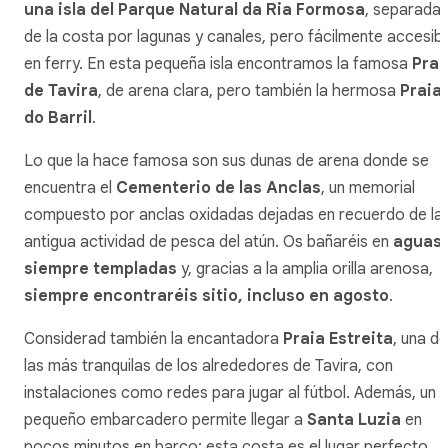
una isla del Parque Natural da Ria Formosa
, separada
de la costa por lagunas y canales, pero fácilmente accesibl
en ferry. En esta pequeña isla encontramos la famosa
Prai
de Tavira
, de arena clara, pero también la hermosa
Praia
do Barril
.
Lo que la hace famosa son sus dunas de arena donde se
encuentra el
Cementerio de las Anclas
, un memorial
compuesto por anclas oxidadas dejadas en recuerdo de la
antigua actividad de pesca del atún. Os bañaréis en
aguas
siempre templadas
y, gracias a la amplia orilla arenosa,
siempre encontraréis sitio, incluso en agosto
.
Considerad también la encantadora
Praia Estreita
, una de
las más tranquilas de los alrededores de Tavira, con
instalaciones como redes para jugar al fútbol. Además, un
pequeño embarcadero permite llegar a
Santa Luzia
en
pocos minutos en barco; esta costa es el lugar perfecto