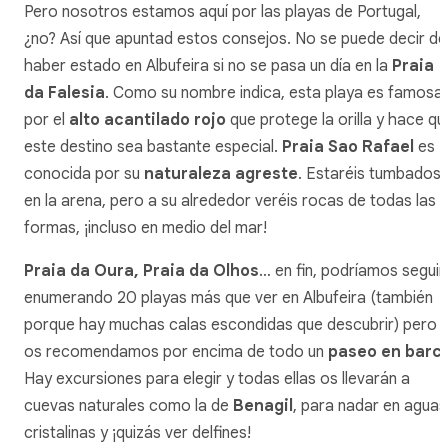
Pero nosotros estamos aquí por las playas de Portugal,
¿no? Así que apuntad estos consejos. No se puede decir de
haber estado en Albufeira si no se pasa un día en la
Praia
da Falesia
. Como su nombre indica, esta playa es famosa
por el
alto acantilado rojo
que protege la orilla y hace qu
este destino sea bastante especial.
Praia Sao Rafael
es
conocida por su
naturaleza agreste
. Estaréis tumbados
en la arena, pero a su alrededor veréis rocas de todas las
formas, ¡incluso en medio del mar!
Praia da Oura, Praia da Olhos
… en fin, podríamos seguir
enumerando 20 playas más que ver en Albufeira (también
porque hay muchas calas escondidas que descubrir) pero
os recomendamos por encima de todo un
paseo en barc
Hay excursiones para elegir y todas ellas os llevarán a
cuevas naturales como la de
Benagil
, para nadar en aguas
cristalinas y ¡quizás ver delfines!