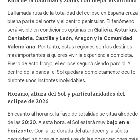
Ruta de la totalidad y zonas con mejor visibilidad
La llamada ruta de la totalidad del eclipse en España cruza
buena parte del norte y el centro peninsular. El fenómeno
será visible en condiciones óptimas en
Galicia
,
Asturias
,
Cantabria
,
Castilla y León
,
Aragón y la Comunidad
Valenciana
. Por tanto, estas regiones son los destinos
más importantes si quieres vivir la experiencia completa.
Fuera de esta franja, el eclipse seguirá siendo parcial. Y
dentro de la banda, el Sol quedará completamente oculto
durante unos instantes inolvidables.
Horario, altura del Sol y particularidades del
eclipse de 2026
En cuanto al horario, la fase de totalidad se sitúa alrededor
de las
20:30
. A esta hora, el Sol estará muy
bajo en el
horizonte
. Con la luz dorada del atardecer y la súbita
oscuridad, se cree que será una de las observaciones más