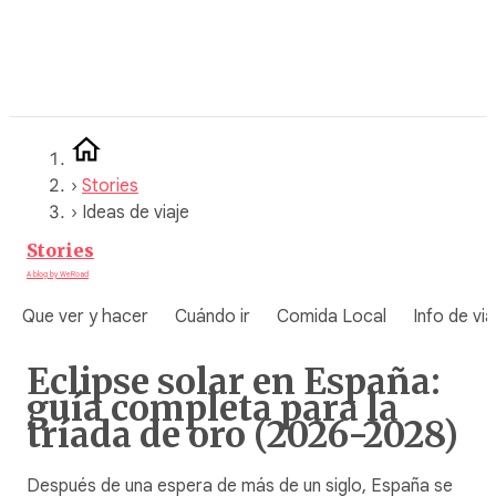
Saltar
al
contenido
›
Stories
›
Ideas de viaje
Stories
A blog by WeRoad
Que ver y hacer
Cuándo ir
Comida Local
Info de via
Eclipse solar en España:
guía completa para la
tríada de oro (2026-2028)
Después de una espera de más de un siglo, España se