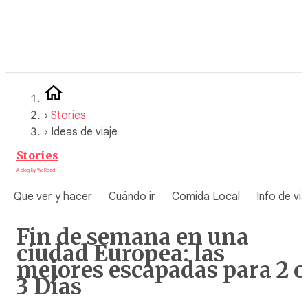
Saltar
al
contenido
›
Stories
›
Ideas de viaje
Stories
A blog by WeRoad
Que ver y hacer
Cuándo ir
Comida Local
Info de via
Fin de semana en una
ciudad Europea: las
mejores escapadas para 2 o
3 Días