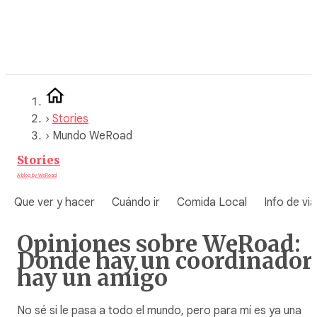
Saltar
al
contenido
›
Stories
›
Mundo WeRoad
Stories
A blog by WeRoad
Que ver y hacer
Cuándo ir
Comida Local
Info de via
Opiniones sobre WeRoad:
Donde hay un coordinador,
hay un amigo
No sé si le pasa a todo el mundo, pero para mí es ya una