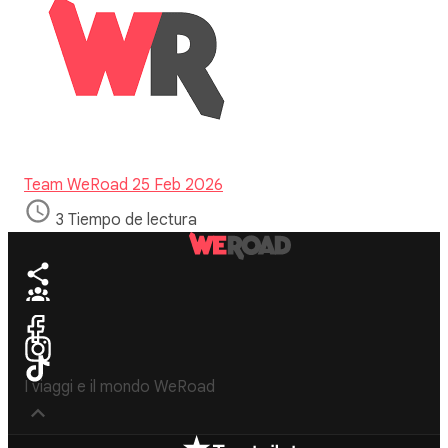
Team WeRoad
25 Feb 2026
3 Tiempo de lectura
I viaggi e il mondo WeRoad