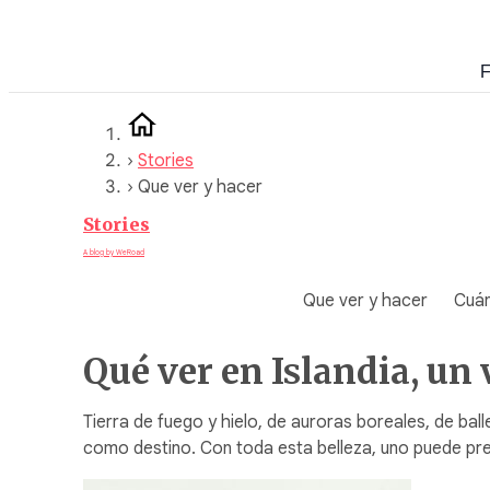
Saltar
al
F
contenido
›
Stories
›
Que ver y hacer
Stories
A blog by WeRoad
Que ver y hacer
Cuán
Qué ver en Islandia, un 
Tierra de fuego y hielo, de auroras boreales, de ba
como destino. Con toda esta belleza, uno puede pre