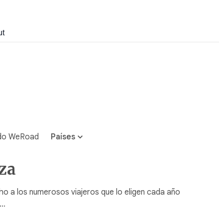
ut
do WeRoad
Países
eza
cho a los numerosos viajeros que lo eligen cada año
r…