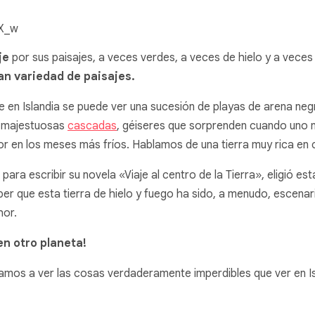
GX_w
je
por sus paisajes, a veces verdes, a veces de hielo y a veces
an variedad de paisajes.
 en Islandia se puede ver una sucesión de playas de arena negr
y majestuosas
cascadas
, géiseres que sorprenden cuando uno n
or en los meses más fríos. Hablamos de una tierra muy rica en
para escribir su novela «Viaje al centro de la Tierra», eligió e
r que esta tierra de hielo y fuego ha sido, a menudo, escenari
hor.
en otro planeta!
os a ver las cosas verdaderamente imperdibles que ver en Is