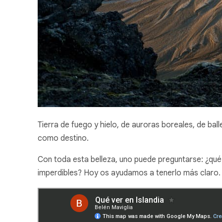
Tierra de fuego y hielo, de auroras boreales, de ba
como destino.
Con toda esta belleza, uno puede preguntarse: ¿qué 
imperdibles? Hoy os ayudamos a tenerlo más claro.