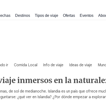
echas
Destinos
Tipos de viaje
Ofertas
Eventos
Abo
do ir
Comida Local
Info de viaje
Ideas de viaje
Mun
viaje inmersos en la natural
llenas, de sol de medianoche. Islandia es un país que ofrece mu
guntarse: ¿qué ver en Islandia? ¿Por dónde empezar a explora