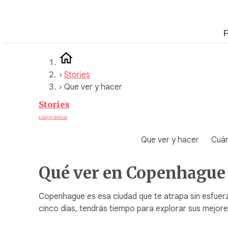
Saltar
al
F
contenido
›
Stories
›
Que ver y hacer
Stories
A blog by WeRoad
Que ver y hacer
Cuán
Qué ver en Copenhague e
Copenhague es esa ciudad que te atrapa sin esfuerzo
cinco días, tendrás tiempo para explorar sus mejore