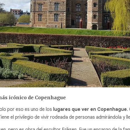
o más icónico de Copenhague
solo por eso es uno de los
lugares que ver en Copenhague
.
 Tiene el privilegio de vivir rodeada de personas admirándola y
en, pero es obra del escultor Eriksen. Fue un encargo de la fami