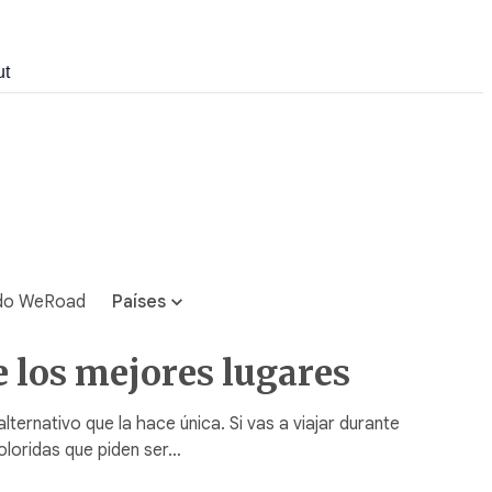
ut
do WeRoad
Países
e los mejores lugares
ernativo que la hace única. Si vas a viajar durante
oloridas que piden ser…