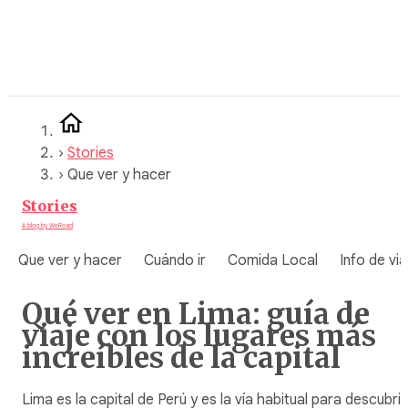
Saltar
al
contenido
›
Stories
›
Que ver y hacer
Stories
A blog by WeRoad
Que ver y hacer
Cuándo ir
Comida Local
Info de via
Qué ver en Lima: guía de
viaje con los lugares más
increíbles de la capital
Lima es la capital de Perú y es la vía habitual para descubrir