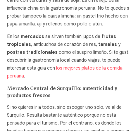
carne con verduras y salsa de soja. Es un reflejo de la
influencia china en la gastronomía peruana. No te quedes si
probar tampoco la causa limeña: un pastel frío hecho con
papa amarilla, ají y rellenos como pollo o atún.
En los
mercados
se sirven también jugos de
frutas
tropicales
, anticuchos de corazón de res,
tamales
y
postres tradicionales
como el suspiro limeño. Si te gusta
descubrir la gastronomía local cuando viajas, te puede
interesar esta guía con
los mejores platos de la comida
peruana
.
Mercado Central de Surquillo: autenticidad y
productos frescos
Si no quieres ir a todos, sino escoger uno solo, ve al de
Surquillo. Resulta bastante auténtico porque no está
pensado para el turismo. Por el contrario, es donde los