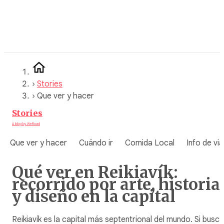
Saltar
al
contenido
›
Stories
›
Que ver y hacer
Stories
A blog by WeRoad
Que ver y hacer
Cuándo ir
Comida Local
Info de via
Qué ver en Reikiavík:
recorrido por arte, historia
y diseño en la capital
Reikiavík es la capital más septentrional del mundo. Si busc