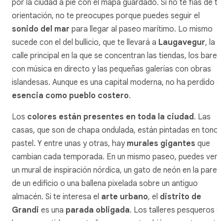
por la ciudad a pie con el mapa guardado. Si no te fías de t
orientación, no te preocupes porque puedes seguir el
sonido del mar
para llegar al paseo marítimo. Lo mismo
sucede con el del bullicio, que te llevará a
Laugavegur
, la
calle principal en la que se concentran las tiendas, los bares
con música en directo y las pequeñas galerías con obras
islandesas. Aunque es una capital moderna, no ha perdido s
esencia como pueblo costero
.
Los
colores están presentes en toda la ciudad
. Las
casas, que son de chapa ondulada, están pintadas en tono
pastel. Y entre unas y otras, hay
murales gigantes
que
cambian cada temporada. En un mismo paseo, puedes ver
un mural de inspiración nórdica, un gato de neón en la pare
de un edificio o una ballena pixelada sobre un antiguo
almacén. Si te interesa el
arte urbano
, el
distrito de
Grandi
es una
parada obligada
. Los talleres pesqueros 