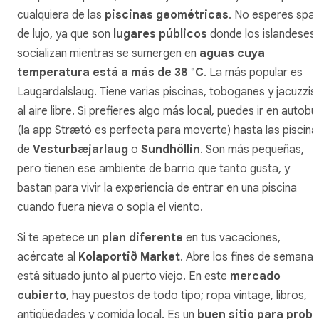
cualquiera de las
piscinas geométricas
. No esperes spa
de lujo, ya que son
lugares públicos
donde los islandeses
socializan mientras se sumergen en
aguas cuya
temperatura está a más de 38 °C
. La más popular es
Laugardalslaug. Tiene varias piscinas, toboganes y jacuzzis
al aire libre. Si prefieres algo más local, puedes ir en autobú
(la app Strætó es perfecta para moverte) hasta las piscina
de
Vesturbæjarlaug
o
Sundhöllin
. Son más pequeñas,
pero tienen ese ambiente de barrio que tanto gusta, y
bastan para vivir la experiencia de entrar en una piscina
cuando fuera nieva o sopla el viento.
Si te apetece un
plan diferente
en tus vacaciones,
acércate al
Kolaportið Market
. Abre los fines de semana 
está situado junto al puerto viejo. En este
mercado
cubierto
, hay puestos de todo tipo; ropa vintage, libros,
antigüedades y comida local. Es un
buen sitio para proba