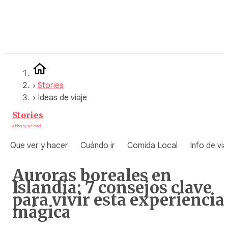
Saltar
al
contenido
›
Stories
›
Ideas de viaje
Stories
A blog by WeRoad
Que ver y hacer
Cuándo ir
Comida Local
Info de via
Auroras boreales en
Islandia: 7 consejos clave
para vivir esta experiencia
mágica