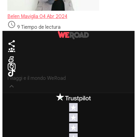
Belen Maviglia
04 Abr 2024
9 Tiempo de lectura
I viaggi e il mondo WeRoad
Destinos
Info útil & Ayuda
América del
Contacto
Norte
FAQs
Latinoamérica
Términos y