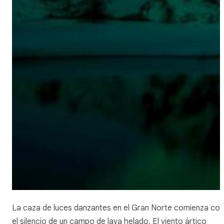
La caza de luces danzantes en el Gran Norte comienza con
el silencio de un campo de lava helado. El viento ártico