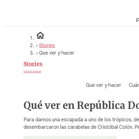
Saltar
al
F
contenido
›
Stories
›
Que ver y hacer
Stories
A blog by WeRoad
Que ver y hacer
Cuán
Qué ver en República D
Para darnos una escapada a uno de los trópicos, dec
desembarcaron las carabelas de Cristóbal Colón. Pe