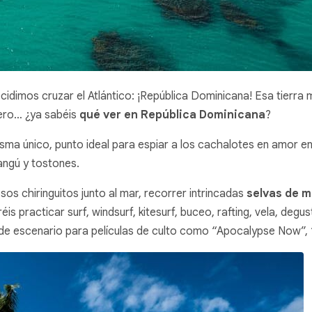
idimos cruzar el Atlántico: ¡República Dominicana! Esa tierra 
ero… ¿ya sabéis
qué ver en República Dominicana
?
risma único, punto ideal para espiar a los cachalotes en amor e
angú y tostones.
os chiringuitos junto al mar, recorrer intrincadas
selvas de 
 practicar surf, windsurf, kitesurf, buceo, rafting, vela, degust
ió de escenario para películas de culto como “Apocalypse Now”