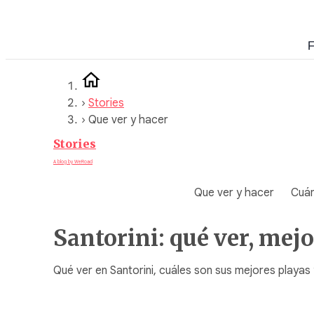
Saltar
al
F
contenido
›
Stories
›
Que ver y hacer
Stories
A blog by WeRoad
Que ver y hacer
Cuán
Santorini: qué ver, mej
Qué ver en Santorini, cuáles son sus mejores playas 