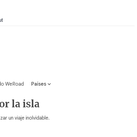
ut
do WeRoad
Países
r la isla
r un viaje inolvidable.