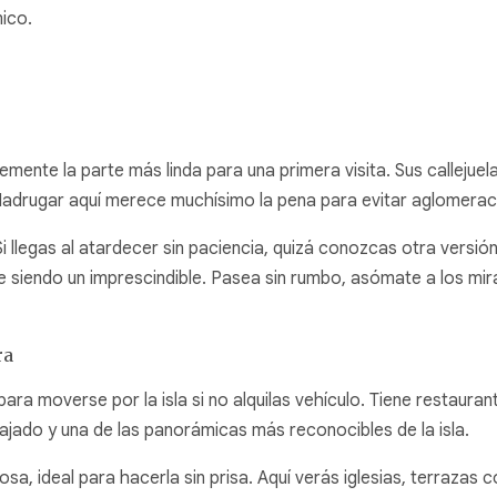
ico.
mente la parte más linda para una primera visita. Sus callejuela
 Madrugar aquí merece muchísimo la pena para evitar aglomerac
 Si llegas al atardecer sin paciencia, quizá conozcas otra versi
e siendo un imprescindible. Pasea sin rumbo, asómate a los mir
ra
para moverse por la isla si no alquilas vehículo. Tiene restaura
jado y una de las panorámicas más reconocibles de la isla.
osa, ideal para hacerla sin prisa. Aquí verás iglesias, terrazas