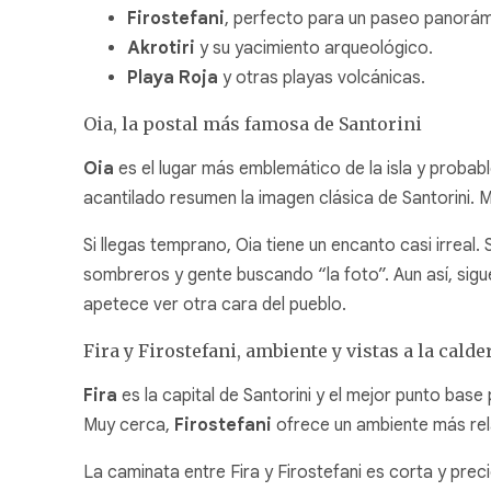
Firostefani
, perfecto para un paseo panorám
Akrotiri
y su yacimiento arqueológico.
Playa Roja
y otras playas volcánicas.
Oia, la postal más famosa de Santorini
Oia
es el lugar más emblemático de la isla y probable
acantilado resumen la imagen clásica de Santorini.
Si llegas temprano, Oia tiene un encanto casi irreal.
sombreros y gente buscando “la foto”. Aun así, sigu
apetece ver otra cara del pueblo.
Fira y Firostefani, ambiente y vistas a la calde
Fira
es la capital de Santorini y el mejor punto base 
Muy cerca,
Firostefani
ofrece un ambiente más rela
La caminata entre Fira y Firostefani es corta y preci