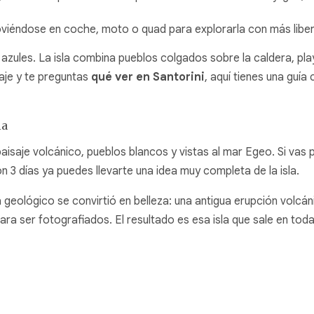
, moviéndose en coche, moto o quad para explorarla con más lib
zules. La isla combina pueblos colgados sobre la caldera, pl
iaje y te preguntas
qué ver en Santorini
, aquí tienes una guía
la
aisaje volcánico, pueblos blancos y vistas al mar Egeo. Si vas
n 3 días ya puedes llevarte una idea muy completa de la isla.
 geológico se convirtió en belleza: una antigua erupción volcán
a ser fotografiados. El resultado es esa isla que sale en toda