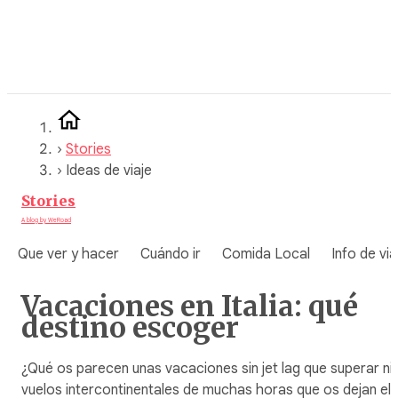
Saltar
al
contenido
›
Stories
›
Ideas de viaje
Stories
A blog by WeRoad
Que ver y hacer
Cuándo ir
Comida Local
Info de via
Vacaciones en Italia: qué
destino escoger
¿Qué os parecen unas vacaciones sin jet lag que superar ni
vuelos intercontinentales de muchas horas que os dejan el