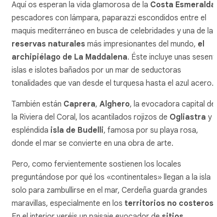
Aquí os esperan la vida glamorosa de la
Costa Esmeralda
pescadores con lámpara, paparazzi escondidos entre el
maquis mediterráneo en busca de celebridades y una de las
reservas naturales
más impresionantes del mundo,
el
archipiélago de La Maddalena
. Éste incluye unas sesent
islas e islotes bañados por un mar de seductoras
tonalidades que van desde el turquesa hasta el azul acero.
También están
Caprera
,
Alghero
, la evocadora capital de
la Riviera del Coral, los acantilados rojizos de
Ogliastra
y l
espléndida
isla de Budelli
, famosa por su playa rosa,
donde el mar se convierte en una obra de arte.
Pero, como fervientemente sostienen los locales
preguntándose por qué los «continentales» llegan a la isla
solo para zambullirse en el mar, Cerdeña guarda grandes
maravillas, especialmente en los
territorios no costeros
.
En el interior veréis un paisaje evocador de
sitios