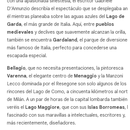
con una apasionada sinestesia, el escritor Gabriele
D’Annunzio describía el espectáculo que se desplegaba ant
él mientras planeaba sobre las aguas azules del
Lago de
Garda
, el más grande de Italia. Aquí, entre
pueblos
medievales
y declives que suavemente alcanzan la orilla,
también se encuentra
Gardaland
, el parque de diversiones
más famoso de Italia, perfecto para concederse una
escapada especial.
Bellagio
, que no necesita presentaciones, la pintoresca
Varenna
, el elegante centro de
Menaggio
y la Manzoni
Lecco dominada por el Resegone son solo algunos de los
rincones del Lago de Como, a cincuenta kilómetros al nort
de Milán. A un par de horas de la capital lombarda también
veréis el
Lago Maggiore
, que con sus
Islas Borromeas
, 
fascinado con sus maravillas a intelectuales, escritores y,
más recientemente, diseñadores.