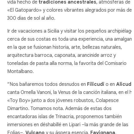
vida hecho de
tradiciones ancestrales
, atmósferas de
«El Gatopardo» y colores vibrantes alegrados por más de
300 días de sol al año.
Ir de vacaciones a Sicilia y visitar los pequeños archipiélag
cerca de sus costas es toda una experiencia, una amalgam
en la que se fusionan historia, arte, bellezas naturales,
arquitectura barroca, caponata, arancinide arroz y
toneladas de
pasta alla norma
, la favorita del Comisario
Montalbano.
“Nos bañaremos todos desnudos en
Filicudi
o en
Alicudi
canta Ornella Vanoni, la Venus de la canción italiana, en el hi
«Toy Boy» junto a dos jóvenes robustos, Colapesce
Dimartino. Tomamos nota. Además de estas dos
encantadoras islas de Trinacria, proponemos también
inmersiones en déshabillé en Lipari –la más grande de las
Eolias–,
Vulcano
y su áspera esencia,
Favignana
,