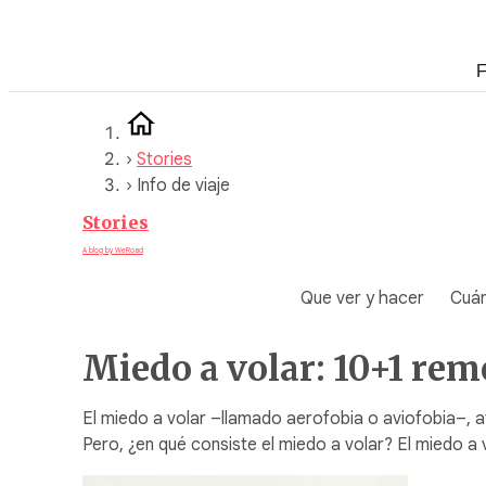
Saltar
al
F
contenido
›
Stories
›
Info de viaje
Stories
A blog by WeRoad
Que ver y hacer
Cuán
Miedo a volar: 10+1 reme
El miedo a volar –llamado aerofobia o aviofobia–, a
Pero, ¿en qué consiste el miedo a volar? El miedo 