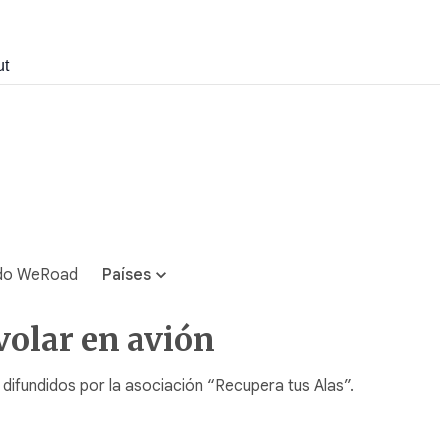
ut
do WeRoad
Países
volar en avión
 difundidos por la asociación “Recupera tus Alas”.