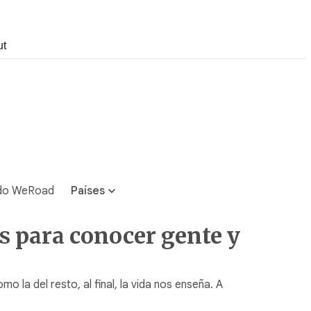
ut
do WeRoad
Países
as para conocer gente y
a del resto, al final, la vida nos enseña. A