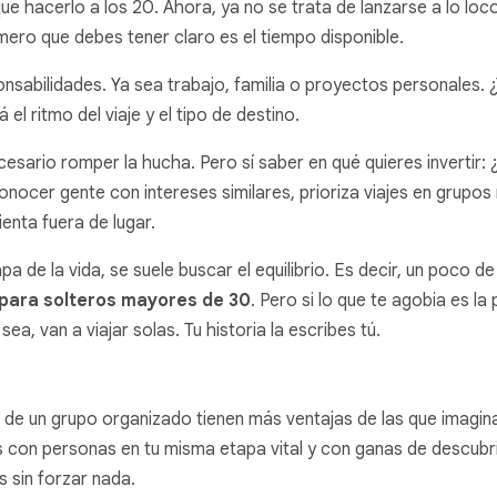
ue hacerlo a los 20. Ahora, ya no se trata de lanzarse a lo loc
imero que debes tener claro es el tiempo disponible.
nsabilidades. Ya sea trabajo, familia o proyectos personales. 
l ritmo del viaje y el tipo de destino.
cesario romper la hucha. Pero sí saber en qué quieres invertir
onocer gente con intereses similares, prioriza viajes en grupo
ienta fuera de lugar.
a de la vida, se suele buscar el equilibrio. Es decir, un poco 
 para solteros mayores de 30
. Pero si lo que te agobia es la
ea, van a viajar solas. Tu historia la escribes tú.
de un grupo organizado tienen más ventajas de las que imagina
con personas en tu misma etapa vital y con ganas de descubrir 
 sin forzar nada.