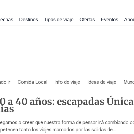
echas
Destinos
Tipos de viaje
Ofertas
Eventos
Abo
do ir
Comida Local
Info de viaje
Ideas de viaje
Mun
 30 a 40 años: escapadas Únic
ias
gamos a creer que nuestra forma de pensar irá cambiando como l
petecen tanto los viajes marcados por las salidas de…