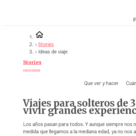
Saltar
al
F
contenido
›
Stories
›
Ideas de viaje
Stories
A blog by WeRoad
Que ver y hacer
Cuán
Viajes para solteros de
vivir grandes experienc
Los años pasan para todos. Y aunque siempre nos ne
medida que llegamos a la mediana edad, ya no nos a